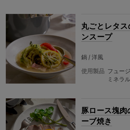
丸ごとレタス
ンスープ
鍋 / 洋風
使用製品
フュー
ミネラ
豚ロース塊肉
ーブ焼き