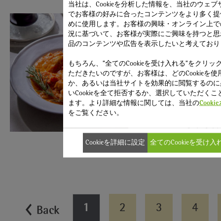
当社は、Cookieを分析した情報を、当社のウェブ
でお客様の好みに合ったコンテンツをより多く提
めに使用します。お客様の興味・オンライン上で
鶏肉とたっぷ
況に基づいて、お客様が実際にご興味を持つと思
品のコンテンツや広告を表示したいと考えており
上とろ旨煮込
もちろん、”全てのCookieを受け入れる”をクリッ
ただきたいのですが、お客様は、どのCookieを使
か、あるいは当社サイトを効果的に閲覧するのに
マルチポット / 
いCookieを全て拒否するか、選択していただくこ
ます。より詳細な情報に関しては、当社の
Cook
使用製品
フュー
をご覧ください。
ミネラ
Cookieを詳細に設定
全てのCookieを受け入
調理時間
25分
1
2
3
4