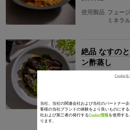
使用製品
フュー
ミネラ
絶品 なすの
ン酢蒸し
Cooki
マルチポット / 
使用製品
フュー
当社、当社の関連会社および当社のパートナー企
ミネラ
客様の当社ブランドの体験をより良いものにする
社および第三者の発行する
Cookie情報
を使用する
調理時間
35分
ります。