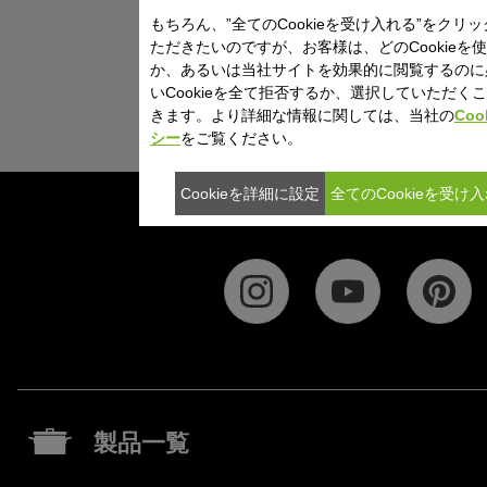
もちろん、”全てのCookieを受け入れる”をクリ
1
2
3
ただきたいのですが、お客様は、どのCookieを
か、あるいは当社サイトを効果的に閲覧するのに
いCookieを全て拒否するか、選択していただく
きます。より詳細な情報に関しては、当社の
Coo
シー
をご覧ください。
Cookieを詳細に設定
全てのCookieを受け
製品一覧