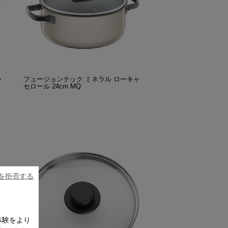
ャ
フュージョンテック ミネラル ローキャ
セロール 24cm MQ
ieを拒否する
体験をより