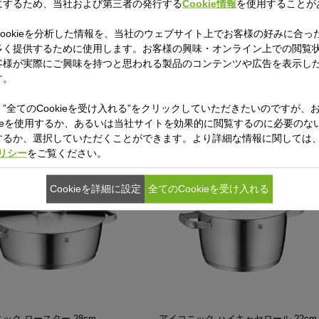
にするため、当社および第三者の発行する
Cookie情報
を使用することが
ookieを分析した情報を、当社のウェブサイト上でお客様の好みに合っ
多く提供するために使用します。お客様の興味・オンライン上での閲覧
ジョンテック ミネラル マルチポ
フュージョンテック ミネラル ライス
客様が実際にご興味を持つと思われる製品のコンテンツや広告を表示し
cm MQ
ット 20cm PL
す。
”全てのCookieを受け入れる”をクリックしていただきたいのですが、
kieを使用するか、あるいは当社サイトを効果的に閲覧するのに必要のないC
するか、選択していただくことができます。より詳細な情報に関しては
ポリシー
をご覧ください。
Cookieを詳細に設定
全てのCookieを受け入れる
ック ロースター 28cm
アイコニック ハイキャセロール 22cm