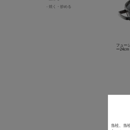
焼く・炒める
フュー
ー24cm
当社、当