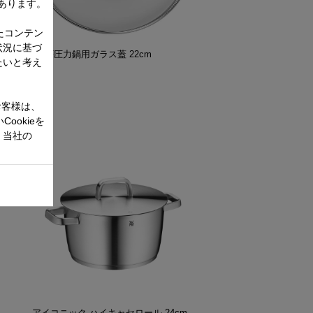
あります。
たコンテン
状況に基づ
ポ
WMF圧力鍋用ガラス蓋 22cm
たいと考え
お客様は、
ookieを
、当社の
アイコニック ハイキャセロール 24cm