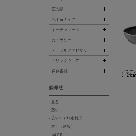
圧力鍋
包丁＆ナイフ
キッチンツール
カトラリー
テーブルアクセサリー
ドリンクウェア
フュー
保存容器
ン 24cm
調理法
煮る
蒸す
茹でる / 無水料理
炊く（炊飯）
揚げる