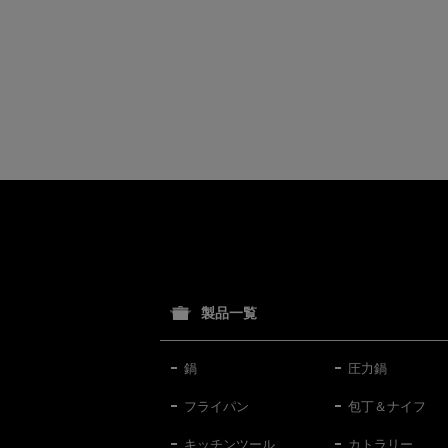
製品一覧
鍋
圧力鍋
フライパン
包丁＆ナイフ
キッチンツール
カトラリー