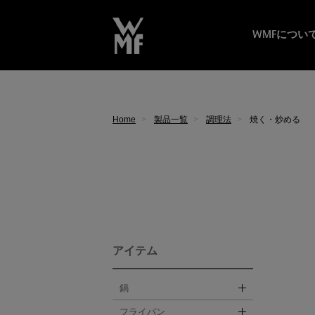
WMFについ
Home
製品一覧
調理法
焼く・炒める
アイテム
鍋
フライパン