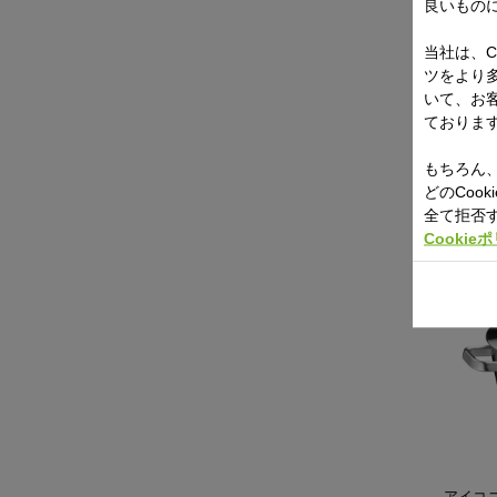
良いもの
当社は、C
ツをより
フュー
いて、お
ット 14
ておりま
もちろん、
どのCoo
全て拒否
Cookie
アイコニ