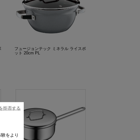
ポ
フュージョンテック ミネラル ライスポ
ット 20cm PL
ieを拒否する
体験をより