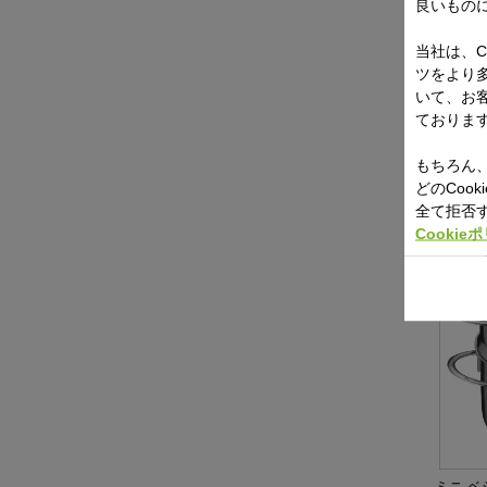
良いもの
当社は、C
ツをより
フュー
いて、お
ット 14
ておりま
もちろん、
どのCoo
全て拒否
Cookie
ミニ ベ