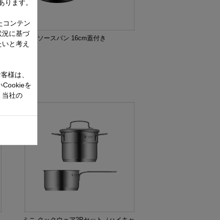
あります。
たコンテン
状況に基づ
ィ
ミニ ソースパン 16cm蓋付き
たいと考え
お客様は、
ookieを
、当社の
ミニ クックウェア2Pセット（ハイキャ