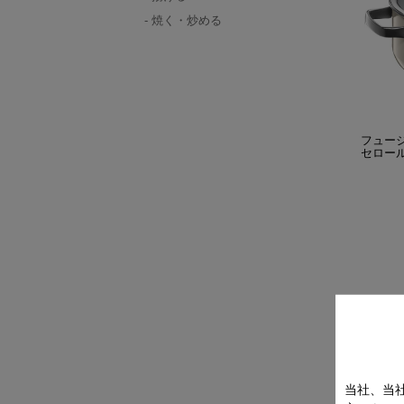
焼く・炒める
フュー
セロール 
当社、当