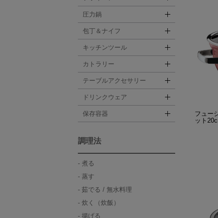
圧力鍋
包丁＆ナイフ
キッチンツール
カトラリー
テーブルアクセサリー
ドリンクウェア
フュー
保存容器
ット20c
調理法
煮る
蒸す
茹でる / 無水料理
炊く（炊飯）
揚げる