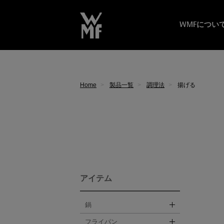
WMFについ
Home
製品一覧
調理法
揚げる
アイテム
鍋
フライパン