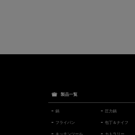
製品一覧
鍋
圧力鍋
フライパン
包丁＆ナイフ
キッチンツール
カトラリー