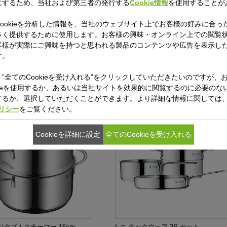
にするため、当社および第三者の発行する
Cookie情報
を使用することが
ookieを分析した情報を、当社のウェブサイト上でお客様の好みに合っ
多く提供するために使用します。お客様の興味・オンライン上での閲覧
ジョンテック ミネラル マルチポ
ミニ フライパン 18cm フッ素コーテ
客様が実際にご興味を持つと思われる製品のコンテンツや広告を表示し
cm JD
ング
す。
”全てのCookieを受け入れる”をクリックしていただきたいのですが、
kieを使用するか、あるいは当社サイトを効果的に閲覧するのに必要のないC
するか、選択していただくことができます。より詳細な情報に関しては
ポリシー
をご覧ください。
Cookieを詳細に設定
全てのCookieを受け入れる
ジタブルスチーマー 16cm
ミニ クックウェア 3P セット