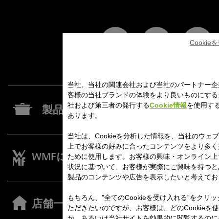
Cooki
当社、当社の関連会社および当社のパートナー企
客様の当社ブランドの体験をより良いものにする
社および第三者の発行する
Cookie情報
を使用す
製品一覧
あります。
当社は、Cookieを分析した情報を、当社のウェ
上でお客様の好みに合ったコンテンツをより多く
ために使用します。お客様の興味・オンライン上
WMFについて
レシピ
状況に基づいて、お客様が実際にご興味を持つと
製品のコンテンツや広告を表示したいと考えてお
もちろん、”全てのCookieを受け入れる”をクリ
店舗一覧
お知ら
ただきたいのですが、お客様は、どのCookieを
か、あるいは当社サイトを効果的に閲覧するのに