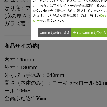
本体：ステンレス鋼(Cromargan®)
ただきたいのですが、お客様は、どのCookieを
か、あるいは当社サイトを効果的に閲覧するのに
はり底：アルミニウム合金・ステンレス鋼
いCookieを全て拒否するか、選択していただく
(底の厚さ：5.3mm/はり底を含む）
きます。より詳細な情報に関しては、当社の
Coo
シー
をご覧ください。
ガラス蓋：強化ガラス、ステンレス鋼
Cookieを詳細に設定
全てのCookieを受け
商品サイズ(約)
内寸:165mm
外寸：180mm
外寸取っ手込み：240mm
高さ（本体のみ）：ローキャセロール 81
ール 106㎜
全高ふた込:156㎜