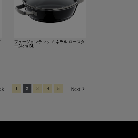
イ
フュージョンテック ミネラル ロースタ
ー24cm BL
1
2
3
4
5