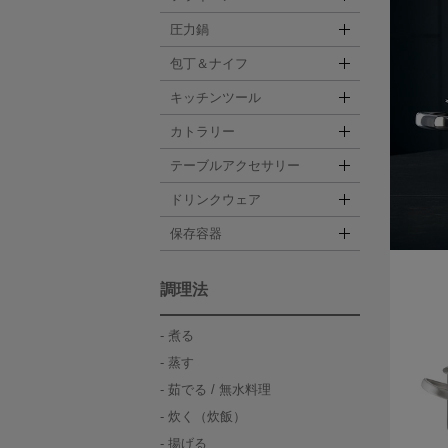
圧力鍋
包丁＆ナイフ
キッチンツール
カトラリー
テーブルアクセサリー
ドリンクウェア
保存容器
調理法
煮る
蒸す
茹でる / 無水料理
炊く（炊飯）
揚げる