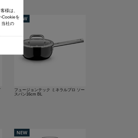
お客様は、
ookieを
、当社の
イ
フュージョンテック ミネラルプロ ソー
スパン16cm BL