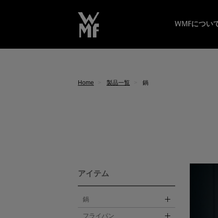
WMFについ
Home
製品一覧
鍋
アイテム
鍋
フライパン