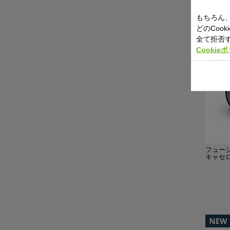
もちろん、
どのCoo
全て拒否
Cookie
フュー
キャセロ