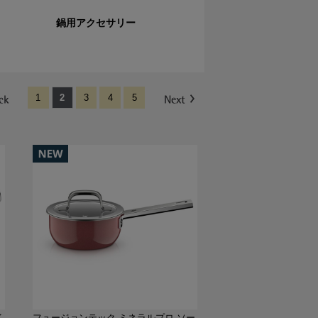
鍋用アクセサリー
1
2
3
4
5
イ
フュージョンテック ミネラルプロ ソー