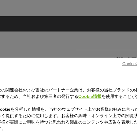
本製品は以下
Cook
対応熱源
を重ねるほどに信頼を深めるドイ
ガス
社の関連会社および当社のパートナー企業は、お客様の当社ブランドの
の暮らしに豊かな味わいをもたら
にするため、当社および第三者の発行する
Cookie情報
を使用することが
※食器洗浄機
※オーブン使
※電子レンジ
ookieを分析した情報を、当社のウェブサイト上でお客様の好みに合っ
ンテック」。厳選された天然鉱石
多く提供するために使用します。お客様の興味・オンライン上での閲覧
テック」と、ドイツの高いクラフ
客様が実際にご興味を持つと思われる製品のコンテンツや広告を表示し
す。