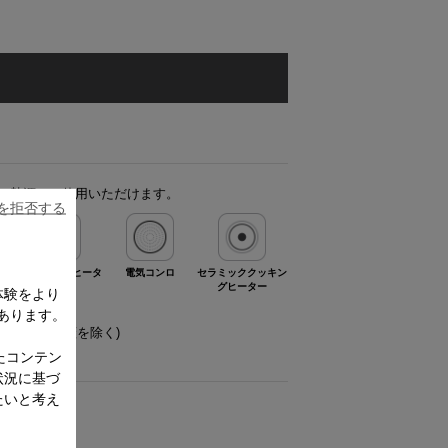
の熱源でご使用いただけます。
ieを拒否する
IHクッキングヒータ
電気コンロ
セラミッククッキン
グヒーター
体験をより
あります。
使用可
用可(ガラス蓋を除く)
不可
たコンテン
状況に基づ
たいと考え