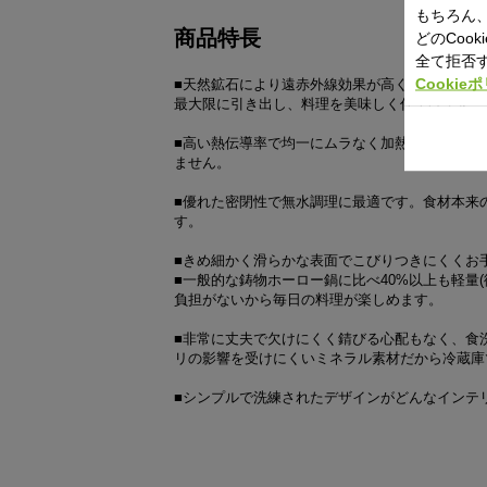
もちろん、
商品特長
どのCoo
全て拒否
Cookie
■天然鉱石により遠赤外線効果が高く、加熱効果
最大限に引き出し、料理を美味しく仕上げます。
■高い熱伝導率で均一にムラなく加熱ができ、蓄
ません。
■優れた密閉性で無水調理に最適です。食材本来
す。
■きめ細かく滑らかな表面でこびりつきにくくお
■一般的な鋳物ホーロー鍋に比べ40%以上も軽量(
負担がないから毎日の料理が楽しめます。
■非常に丈夫で欠けにくく錆びる心配もなく、食
リの影響を受けにくいミネラル素材だから冷蔵庫
■シンプルで洗練されたデザインがどんなインテ