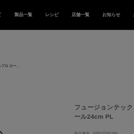
て
製品一覧
レシピ
店舗一覧
お知らせ
ロ ロー...
フュージョンテック
ール24cm PL
商品番号
W0518765290