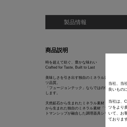
製品情報
商品説明
時を超えて紡ぐ、豊かな味わい
Crafted for Taste, Built to Last
美味しさを引き出す独自のミネラル素材と、年月
ツ品質。
当社、当
「フュージョンテック」ならではの価値が、日々
良いもの
します。
当社は、C
天然鉱石から生まれたミネラル素材「フュージョ
ツをより
から生まれた独自のミネラル素材「フュージョン
いて、お
トマンシップが融合した調理器具シリーズ。
ておりま