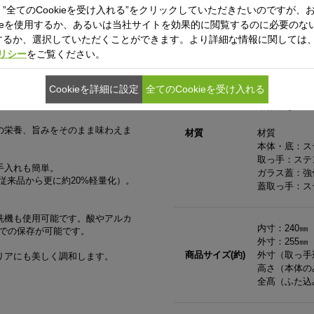
保証期間
”全てのCookieを受け入れる”をクリックしていただきたいのですが、
kieを使用するか、あるいは当社サイトを効果的に閲覧するのに必要のないC
10年保証（鍋本
するか、選択していただくことができます。より詳細な情報に関しては
ポリシー
をご覧ください。
が良く、食材の色、香り、風味を
表面加工
Cookieを詳細に設定
全てのCookieを受け入れる
熱性も高いので食材の旨みを逃し
本体内外面・
本体ふち：ス
の栄養、旨みをそのまま味わえま
材質
材質
本体・底：ス
取っ手：ステ
手入れも簡単。
ガラス蓋：強
従来品から更に約20%軽量化）。
蓋取っ手：ス
洗機も使用可能です。酸やアルカ
内寸：240㎜
での保存が可能です。
外寸：255㎜
商品サイズ(約)
外寸（取っ手
リアにも美しく調和します。
高さ（本体の
全髙（ふた込