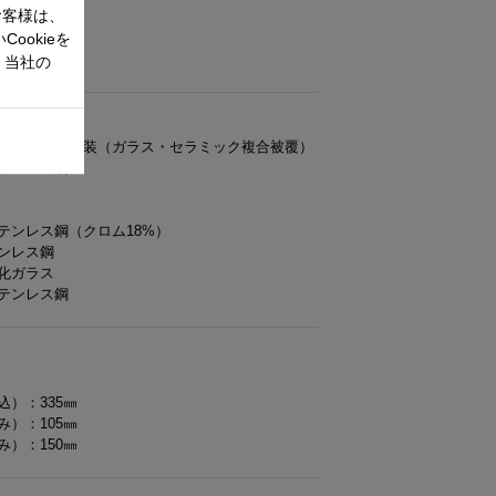
お客様は、
ookieを
体）
、当社の
底：焼付け塗装（ガラス・セラミック複合被覆）
テンレス鋼
テンレス鋼（クロム18%）
ンレス鋼
化ガラス
テンレス鋼
込）：335㎜
み）：105㎜
み）：150㎜