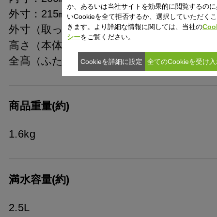
か、あるいは当社サイトを効果的に閲覧するのに
外寸：215㎜
いCookieを全て拒否するか、選択していただく
きます。より詳細な情報に関しては、当社の
Coo
外寸（取っ手込）：285㎜
シー
をご覧ください。
高さ（本体のみ）：85㎜
全髙（ふた込み）：130㎜
Cookieを詳細に設定
全てのCookieを受け
商品重量(約)
1.6kg
満水容量(約)
2.5L