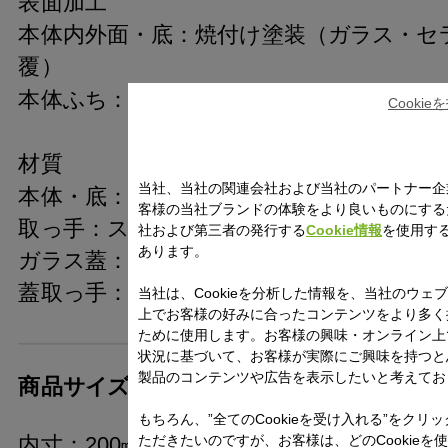
表面加工
本体内外面・底：焼付け塗装（ガラス・セ
覆）
本体ふち：ステンレス鋼
Cooki
材質
当社、当社の関連会社および当社のパートナー企
本体・底：ステンレス鋼（クロム18%）
客様の当社ブランドの体験をより良いものにする
取っ手：ステンレス鋼
社および第三者の発行する
Cookie情報
を使用す
あります。
ガラス蓋：強化ガラス
蓋取っ手：ステンレス鋼
当社は、Cookieを分析した情報を、当社のウェ
上でお客様の好みに合ったコンテンツをより多く
ために使用します。お客様の興味・オンライン上
状況に基づいて、お客様が実際にご興味を持つと
製品のコンテンツや広告を表示したいと考えてお
商品サイズ(約)
もちろん、”全てのCookieを受け入れる”をクリ
内寸：200㎜
ただきたいのですが、お客様は、どのCookieを