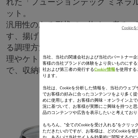
れた「フュージョンテック ミネラ
ット。
汎用性のある形状で、炊く、煮る、
Cooki
す、揚げる、焼く、炒める、保存す
る調理方法と用途に使用できます。
当社、当社の関連会社および当社のパートナー企
理やケトルの代用にも適したコン
客様の当社ブランドの体験をより良いものにする
で、収納時やコンロの上でも場所を
社および第三者の発行する
Cookie情報
を使用する
ります。
当社は、Cookieを分析した情報を、当社のウェブ
でお客様の好みに合ったコンテンツをより多く提
めに使用します。お客様の興味・オンライン上で
況に基づいて、お客様が実際にご興味を持つと思
品のコンテンツや広告を表示したいと考えており
もちろん、”全てのCookieを受け入れる”をクリッ
ただきたいのですが、お客様は、どのCookieを使
か、あるいは当社サイトを効果的に閲覧するのに