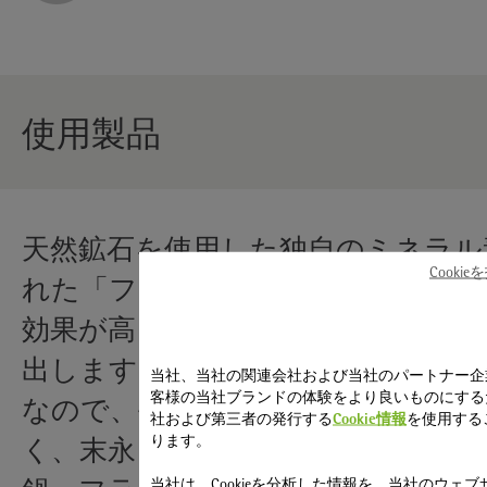
使用製品
天然鉱石を使用した独自のミネラル
Cooki
れた「フュージョンテック ミネラ
効果が高く、食材そのものの旨みを
出します。頑丈で傷つきにくく、お
当社、当社の関連会社および当社のパートナー企
客様の当社ブランドの体験をより良いものにする
なので、毎日の料理を美味しく仕上
社および第三者の発行する
Cookie情報
を使用する
ります。
く、末永く使える丈夫さも兼ね備え
当社は、Cookieを分析した情報を、当社のウェブ