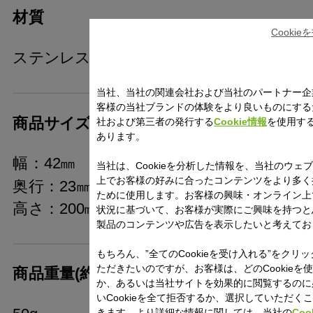
材質
Cooki
ステンレス鋼（Cromargan®)
当社、当社の関連会社および当社のパートナー企
客様の当社ブランドの体験をより良いものにする
商品サイズ(約)
社および第三者の発行する
Cookie情報
を使用す
あります。
幅：42㎜
当社は、Cookieを分析した情報を、当社のウェ
上でお客様の好みに合ったコンテンツをより多く
奥行：23㎜
ために使用します。お客様の興味・オンライン上
高さ：200㎜
状況に基づいて、お客様が実際にご興味を持つと
製品のコンテンツや広告を表示したいと考えてお
もちろん、”全てのCookieを受け入れる”をクリ
ただきたいのですが、お客様は、どのCookieを
商品重量(約)
か、あるいは当社サイトを効果的に閲覧するのに
いCookieを全て拒否するか、選択していただく
きます。より詳細な情報に関しては、当社の
Coo