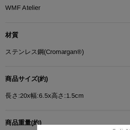
WMF Atelier
材質
ステンレス鋼(Cromargan®)
商品サイズ(約)
長さ:20x幅:6.5x高さ:1.5cm
商品重量(約)