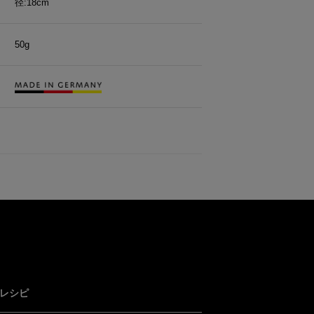
径:18cm
50g
レシピ