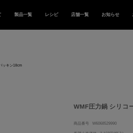
て
製品一覧
レシピ
店舗一覧
お知らせ
パッキン18cm
WMF圧力鍋 シリコ
商品番号
W6068529990