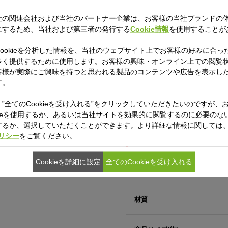
社の関連会社および当社のパートナー企業は、お客様の当社ブランドの
にするため、当社および第三者の発行する
Cookie情報
を使用することが
ookieを分析した情報を、当社のウェブサイト上でお客様の好みに合っ
多く提供するために使用します。お客様の興味・オンライン上での閲覧
客様が実際にご興味を持つと思われる製品のコンテンツや広告を表示し
す。
ムパッキンです。
同じ商品となります。)
”全てのCookieを受け入れる”をクリックしていただきたいのですが、
去の取り扱い説明書に記載の品番
kieを使用するか、あるいは当社サイトを効果的に閲覧するのに必要のないC
お求めいただくと対応しておりま
するか、選択していただくことができます。より詳細な情報に関しては
ポリシー
をご覧ください。
Cookieを詳細に設定
全てのCookieを受け入れる
材質