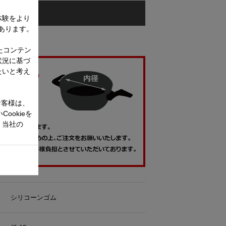
体験をより
あります。
たコンテン
状況に基づ
たいと考え
お客様は、
ookieを
、当社の
シリコーンゴム