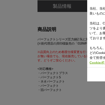
製品情報
当社、当
良いもの
当社は、C
ツをより
商品説明
いて、お
ておりま
パーフェクトシリーズ圧力鍋2.5Lに対応するゴ
(※前代理店の貝印様販売の「018WF0939」と
もちろん、
※品質向上のため都度仕様変更を行っており、過
どのCoo
が無い場合でも、現在販売している適応サイズを
全て拒否
す。どうぞご安心ください。
Cookie
<対応機種>
・パーフェクトプラス
・パーフェクトS
・ネオパーフェクト
・パーフェクト
・旧パーフェクト