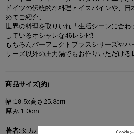
ドイツの伝統的な料理アイスバインや、日
めてご紹介。
世界の料理を取りいれ「生活シーンに合わ
しているオシャレな46レシピ!
もちろんパーフェクトプラスシリーズやパ
リーズ以外の圧力鍋でもお作りいただける
商品サイズ(約)
幅:18.5x高さ25.8cm
厚み:1.0cm
著者:タカハシユキ
Cooki